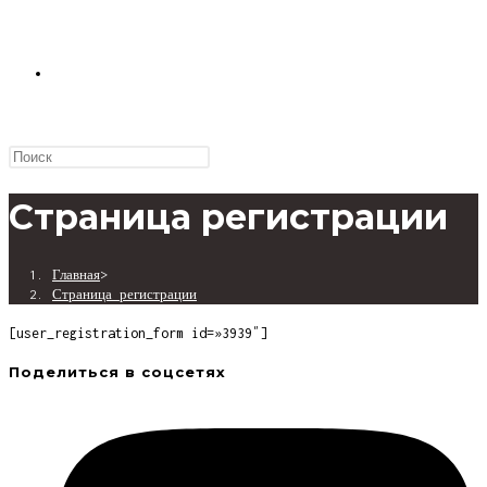
ПЕРЕКЛЮЧИТЬ
ПОИСК
Страница регистрации
Главная
>
ПО
Страница регистрации
[user_registration_form id=»3939″]
Поделиться в соцсетях
ВЕБ-