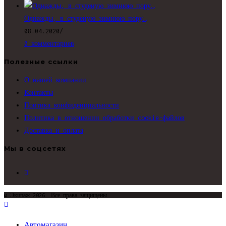
Однажды, в студеную зимнюю пору…
08.04.2020
/
0 комментариев
Полезные ссылки
О нашей компании
Контакты
Поитика конфиденциальности
Политика в отношении обработки cookie-файлов
Доставка и оплата
Мы в соцсетях
Откроется
в
новой
© Экипаж 2026. Все права защищены.
вкладке
Автомагазин