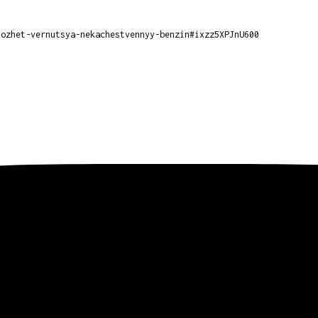
mozhet-vernutsya-nekachestvennyy-benzin#ixzz5XPJnU600