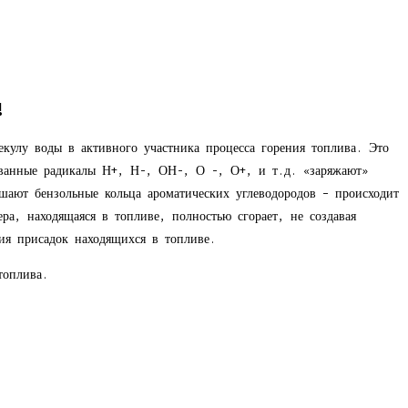
!
екулу воды в активного участника процесса горения топлива. Это
азованные радикалы Н+, Н-, ОН-, О -, О+, и т.д. «заряжают»
шают бензольные кольца ароматических углеводородов – происходит
а, находящаяся в топливе, полностью сгорает, не создавая
ия присадок находящихся в топливе.
топлива.