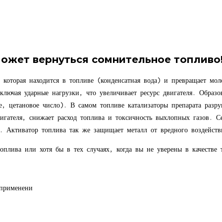
может вернуться сомнительное топливо
 которая находится в топливе (конденсатная вода) и превращает мол
сключая ударные нагрузки, что увеличивает ресурс двигателя. Обр
, цетановое число). В самом топливе катализаторы препарата разру
гателя, снижает расход топлива и токсичность выхлопных газов. Сер
я. Активатор топлива так же защищает металл от вредного воздейств
оплива или хотя бы в тех случаях, когда вы не уверены в качестве 
 применени