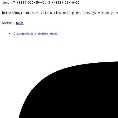
Тел: +7 (919) 022-95-42; 8 (4922) 53-10-55
http://moymotor.ru/r-201118-minpromtorg-bet-trevogu-v-rossiyu-
Метки
:
News
Открывается в новом окне