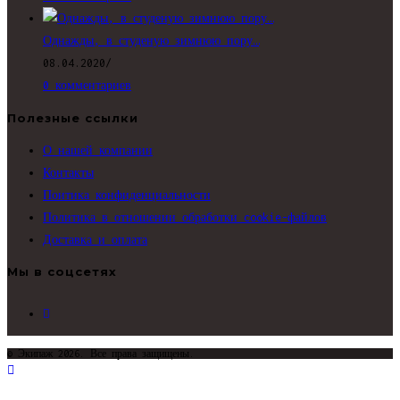
Однажды, в студеную зимнюю пору…
08.04.2020
/
0 комментариев
Полезные ссылки
О нашей компании
Контакты
Поитика конфиденциальности
Политика в отношении обработки cookie-файлов
Доставка и оплата
Мы в соцсетях
Откроется
в
новой
© Экипаж 2026. Все права защищены.
вкладке