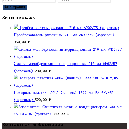
цена
цена
Фильтрация
Хиты продаж
Преобразователь ржавчины 210 мл AR02/75 (аэрозоль)
360,00
₽
Смазка молибденовая антифрикционная 210 мл WM02/57
(аэрозоль)
280,00
₽
Полироль пластика AQUA (ваниль) 1000 мл PA10-V/05
(аэрозоль)
520,00
₽
Очиститель кожи с кондиционером 500 мл
CSKT05/36 (триггер)
390,00
₽
Контактная информация