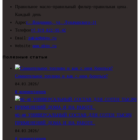
Правильное масло-правильный фильтр-правильная цена.
Каждый день
Адрес
г. Владимир, ул. Луначарского-31
Откроется
Телефон
+7 919 022-95-42
Откроется
в
Email:
zakaz@ekpv.ru
в
вашем
Website:
www.ekpv.ru
вашем
приложении
Полезные статьи
приложении
Сомнительное топливо и как с ним бороться?
04.03.2026
/
0 комментариев
WD-40 УНИВЕРСАЛЬНЫЙ СОСТАВ ДЛЯ СОТЕН ТЫСЯЧ
ПРИМЕНЕНИЙ ДОМА И НА РАБОТЕ.
04.03.2026
/
0 комментариев