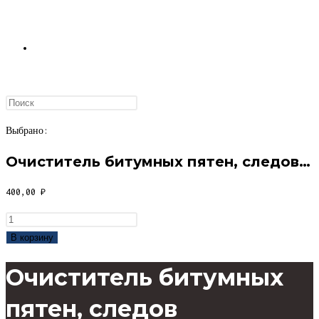
ПЕРЕКЛЮЧИТЬ
ПОИСК
Выбрано:
Очиститель битумных пятен, следов…
ПО
400,00
₽
Количество
товара
В корзину
Очиститель
ВЕБ-
Очиститель битумных
битумных
пятен,
пятен, следов
следов