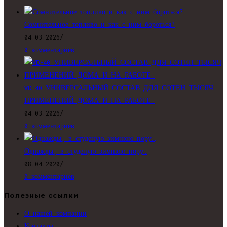
приложении
Сомнительное топливо и как с ним бороться?
04.03.2026
/
0 комментариев
WD-40 УНИВЕРСАЛЬНЫЙ СОСТАВ ДЛЯ СОТЕН ТЫСЯЧ
ПРИМЕНЕНИЙ ДОМА И НА РАБОТЕ.
04.03.2026
/
0 комментариев
Однажды, в студеную зимнюю пору…
08.04.2020
/
0 комментариев
Полезные ссылки
О нашей компании
Контакты