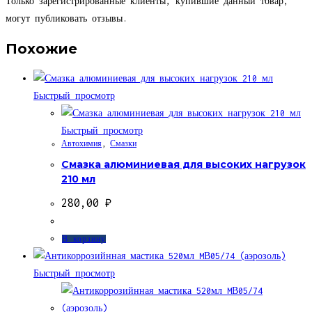
Только зарегистрированные клиенты, купившие данный товар,
500
могут публиковать отзывы.
мл
CUT05/34
Похожие
(триггер)
Быстрый просмотр
Быстрый просмотр
Автохимия
,
Смазки
Смазка алюминиевая для высоких нагрузок
210 мл
280,00
₽
В корзину
Быстрый просмотр