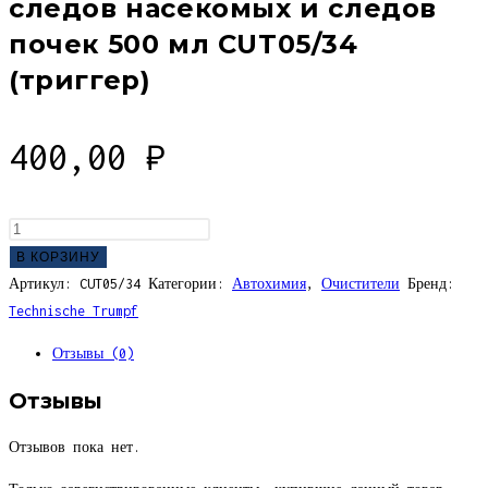
следов насекомых и следов
почек 500 мл CUT05/34
(триггер)
400,00
₽
Количество
товара
В КОРЗИНУ
Очиститель
Артикул:
CUT05/34
Категории:
Автохимия
,
Очистители
Бренд:
битумных
Technische Trumpf
пятен,
Отзывы (0)
следов
насекомых
Отзывы
и
следов
Отзывов пока нет.
почек