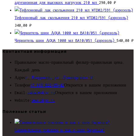
адгезионная для высоких нагрузок 210 мл
290,00
₽
Тефлоновый лак скольжения 210 мл WTD02/591 (аэрозоль)
340,00
₽
Чернитель шин АQUA 1000 мл BA10/051 (аэрозоль)
540,00
₽
Контактная информация
Правильное масло-правильный фильтр-правильная цена.
Каждый день
Адрес
г. Владимир, ул. Луначарского-31
Телефон
+7 919 022-95-42
Откроется в вашем приложении
Email:
zakaz@ekpv.ru
Откроется в вашем приложении
Website:
www.ekpv.ru
Полезные статьи
Сомнительное топливо и как с ним бороться?