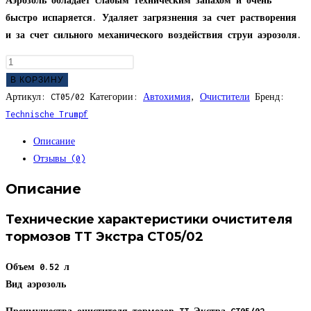
Аэрозоль обладает слабым техническим запахом и очень
быстро испаряется. Удаляет загрязнения за счет растворения
и за счет сильного механического воздействия струи аэрозоля.
Количество
товара
В КОРЗИНУ
Очиститель
Артикул:
CT05/02
Категории:
Автохимия
,
Очистители
Бренд:
тормозов
Technische Trumpf
Экстра
Описание
520
Отзывы (0)
мл
CT05/02
Описание
(аэрозоль)
Технические характеристики очистителя
тормозов TT Экстра CT05/02
Объем
0.52 л
Вид
аэрозоль