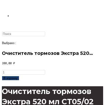
ПЕРЕКЛЮЧИТЬ
ПОИСК
Выбрано:
Очиститель тормозов Экстра 520…
ПО
380,00
₽
Количество
товара
В корзину
Очиститель
ВЕБ-
Очиститель тормозов
тормозов
Экстра
Экстра 520 мл CT05/02
520