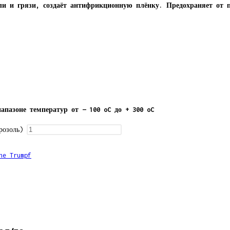
ли и грязи, создаёт антифрикционную плёнку. Предохраняет от 
пазоне температур от — 100 oC до + 300 oC
розоль)
he Trumpf