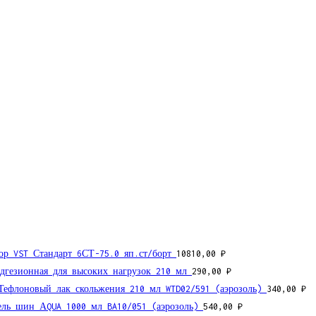
ор VST Стандарт 6СТ-75.0 яп.ст/борт
10810,00
₽
дгезионная для высоких нагрузок 210 мл
290,00
₽
Тефлоновый лак скольжения 210 мл WTD02/591 (аэрозоль)
340,00
₽
ель шин АQUA 1000 мл BA10/051 (аэрозоль)
540,00
₽