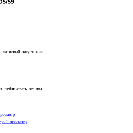
05/59
 литиевый загуститель
т публиковать отзывы.
росмотр
рый просмотр