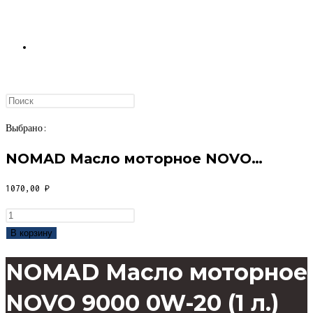
ПЕРЕКЛЮЧИТЬ
ПОИСК
Выбрано:
NOMAD Масло моторное NOVO…
ПО
1070,00
₽
Количество
товара
В корзину
NOMAD
ВЕБ-
NOMAD Масло моторное
Масло
моторное
NOVO 9000 0W-20 (1 л.)
NOVO