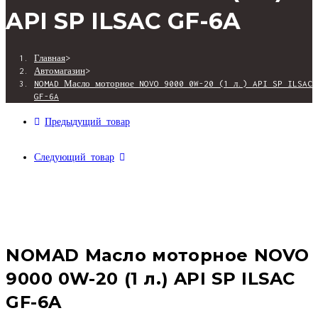
9000
API SP ILSAC GF-6A
САЙТУ
0W-
20
Главная
>
(1
Автомагазин
>
л.)
NOMAD Масло моторное NOVO 9000 0W-20 (1 л.) API SP ILSAC
API
GF-6A
SP
Предыдущий товар
ILSAC
GF-
Следующий товар
6A
NOMAD Масло моторное NOVO
9000 0W-20 (1 л.) API SP ILSAC
GF-6A