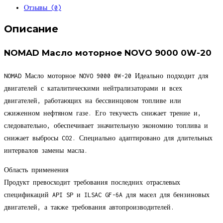
NOVO
Отзывы (0)
9000
0W-
Описание
20
(1
NOMAD Масло моторное NOVO 9000 0W-20
л.)
API
NOMAD Масло моторное NOVO 9000 0W-20 Идеально подходит для
SP
двигателей с каталитическими нейтрализаторами и всех
ILSAC
двигателей, работающих на бессвинцовом топливе или
GF-
сжиженном нефтяном газе. Его текучесть снижает трение и,
6A
следовательно, обеспечивает значительную экономию топлива и
снижает выбросы CO2. Специально адаптировано для длительных
интервалов замены масла.
Область применения
Продукт превосходит требования последних отраслевых
спецификаций API SP и ILSAC GF-6A для масел для бензиновых
двигателей, а также требования автопроизводителей.