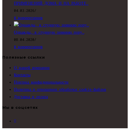
ПРИМЕНЕНИЙ ДОМА И НА РАБОТЕ.
04.03.2026
/
0 комментариев
Однажды, в студеную зимнюю пору…
08.04.2020
/
0 комментариев
Полезные ссылки
О нашей компании
Контакты
Поитика конфиденциальности
Политика в отношении обработки cookie-файлов
Доставка и оплата
Мы в соцсетях
Откроется
в