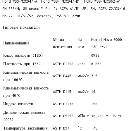
Ford WSS-M2C947-A; Ford WSS- M2C947-B1; FORD WSS-M2C962-A1;
GM 6094M; GM dexos1™ Gen 2; ACEA A1/B1 SP, SN, ACEA C2/C3-16,
MB 229.31/51/52, dexos™2, PSA B71 2290
Типовые показатели
Метод
Ед.
Nomad Novo 9000
Наименование
испытания
изм.
SAE 0W20
Класс вязкости (ISO)
0W20
Плотность при 15°C
ASTM D1298
кг/л
0.850
Кинематическая вязкость
ASTM D445
мм2/с
7.5
при 100°C
Кинематическая вязкость
ASTM D445
мм2/с
40
при 40°C
Индекс вязкости
ASTM D2270
—
158
Динамическая вязкость
ASTM D5293
мПа.с
<6,200 @ -35 °C
(CCS)
Температура застывания
ASTM D97
˚C
-45