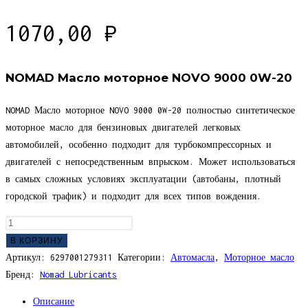
1070,00
₽
NOMAD Масло моторное NOVO 9000 0W-20
NOMAD Масло моторное NOVO 9000 0W-20 полностью синтетическое
моторное масло для бензиновых двигателей легковых
автомобилей, особенно подходит для турбокомпрессорных и
двигателей с непосредственным впрыском. Может использоваться
в самых сложных условиях эксплуатации (автобаны, плотный
городской трафик) и подходит для всех типов вождения.
Количество
товара
В КОРЗИНУ
NOMAD
Артикул:
6297001279311
Категории:
Автомасла
,
Моторное масло
Масло
Бренд:
Nomad Lubricants
моторное
Описание