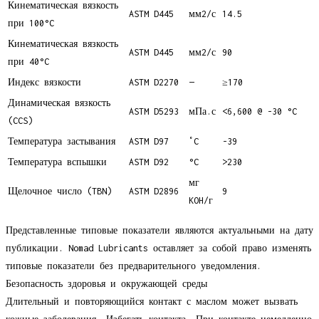
Кинематическая вязкость
ASTM D445
мм2/с
14.5
при 100°C
Кинематическая вязкость
ASTM D445
мм2/с
90
при 40°C
Индекс вязкости
ASTM D2270
—
≥170
Динамическая вязкость
ASTM D5293
мПа.с
<6,600 @ -30 °C
(CCS)
Температура застывания
ASTM D97
˚C
-39
Температура вспышки
ASTM D92
°C
>230
мг
Щелочное число (TBN)
ASTM D2896
9
KOH/г
Представленные типовые показатели являются актуальными на дату
публикации. Nomad Lubricants оставляет за собой право изменять
типовые показатели без предварительного уведомления.
Безопасность здоровья и окружающей среды
Длительный и повторяющийся контакт с маслом может вызвать