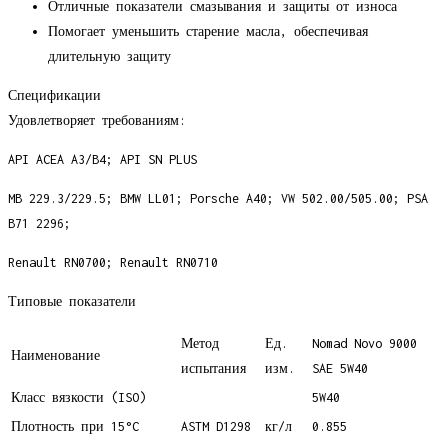
Отличные показатели смазывания и защиты от износа
Помогает уменьшить старение масла, обеспечивая
длительную защиту
Спецификации
Удовлетворяет требованиям:
API ACEA A3/B4; API SN PLUS
MB 229.3/229.5; BMW LL01; Porsche A40; VW 502.00/505.00; PSA
B71 2296;
Renault RN0700; Renault RN0710
Типовые показатели
Метод
Ед.
Nomad Novo 9000
Наименование
испытания
изм.
SAE 5W40
Класс вязкости (ISO)
5W40
Плотность при 15°C
ASTM D1298
кг/л
0.855