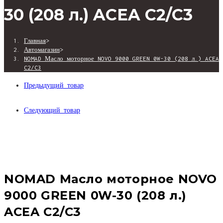
9000
30 (208 л.) ACEA C2/C3
САЙТУ
GREEN
0W-
Главная
>
30
Автомагазин
>
(208
NOMAD Масло моторное NOVO 9000 GREEN 0W-30 (208 л.) ACEA
л.)
C2/C3
ACEA
Предыдущий товар
C2/C3
Следующий товар
NOMAD Масло моторное NOVO
9000 GREEN 0W-30 (208 л.)
ACEA C2/C3