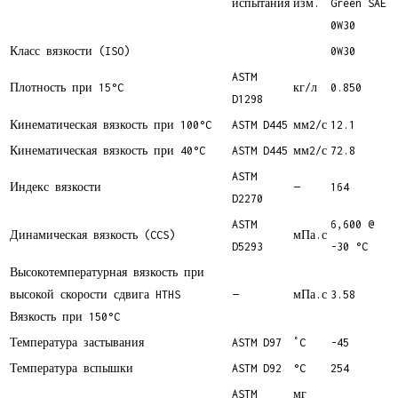
испытания
изм.
Green SAE
0W30
Класс вязкости (ISO)
0W30
ASTM
Плотность при 15°C
кг/л
0.850
D1298
Кинематическая вязкость при 100°C
ASTM D445
мм2/с
12.1
Кинематическая вязкость при 40°C
ASTM D445
мм2/с
72.8
ASTM
Индекс вязкости
—
164
D2270
ASTM
6,600 @
Динамическая вязкость (CCS)
мПа.с
D5293
-30 °C
Высокотемпературная вязкость при
высокой скорости сдвига HTHS
—
мПа.с
3.58
Вязкость при 150°C
Температура застывания
ASTM D97
˚C
-45
Температура вспышки
ASTM D92
°C
254
ASTM
мг