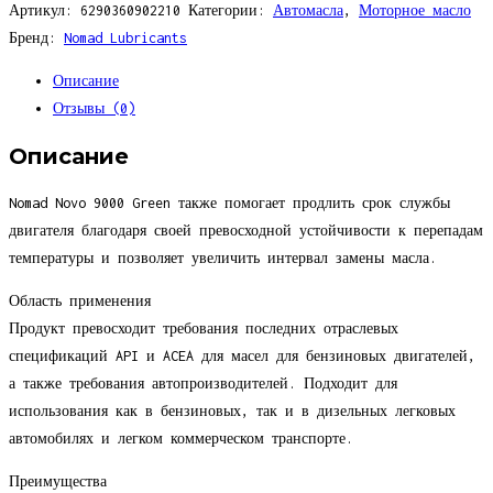
NOMAD
Артикул:
6290360902210
Категории:
Автомасла
,
Моторное масло
Масло
Бренд:
Nomad Lubricants
моторное
Описание
NOVO
Отзывы (0)
9000
GREEN
Описание
0W-
30
Nomad Novo 9000 Green также помогает продлить срок службы
(208
двигателя благодаря своей превосходной устойчивости к перепадам
л.)
температуры и позволяет увеличить интервал замены масла.
ACEA
Область применения
C2/C3
Продукт превосходит требования последних отраслевых
спецификаций API и ACEA для масел для бензиновых двигателей,
а также требования автопроизводителей. Подходит для
использования как в бензиновых, так и в дизельных легковых
автомобилях и легком коммерческом транспорте.
Преимущества