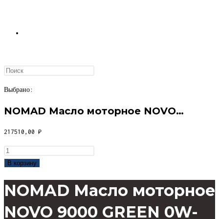
ПЕРЕКЛЮЧИТЬ
ПОИСК
Выбрано:
NOMAD Масло моторное NOVO…
ПО
217510,00
₽
Количество
товара
В корзину
NOMAD
ВЕБ-
NOMAD Масло моторное
Масло
моторное
NOVO 9000 GREEN 0W-
NOVO