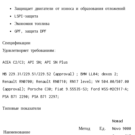
Защищает двигатели от износа и образования отложений
LSPI-защита
Экономия топлива
GPF, защита DPF
Спецификации
Удовлетворяет требованиям:
ACEA C2/C3; API SN; API SN Plus
MB 229.31/229.51/229.52 (approval) ; BMW LL04; dexos 2;
Renault RN0700; Renault RN0710; RN17 level; VW 504.00/507.00
(approval); Porsche C30; Fiat 9.55535-S3; Ford WSS-M2C917-A;
PSA B71 2290; PSA B71 2297;
Типовые показатели
Nomad
Метод
Ед.
Novo 9000
Наименование