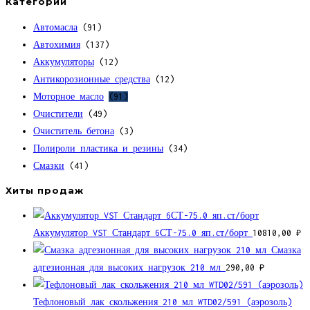
Категории
Автомасла
(91)
Автохимия
(137)
Аккумуляторы
(12)
Антикорозионные средства
(12)
Моторное масло
(91)
Очистители
(49)
Очиститель бетона
(3)
Полироли пластика и резины
(34)
Смазки
(41)
Хиты продаж
Аккумулятор VST Стандарт 6СТ-75.0 яп.ст/борт
10810,00
₽
Смазка
адгезионная для высоких нагрузок 210 мл
290,00
₽
Тефлоновый лак скольжения 210 мл WTD02/591 (аэрозоль)