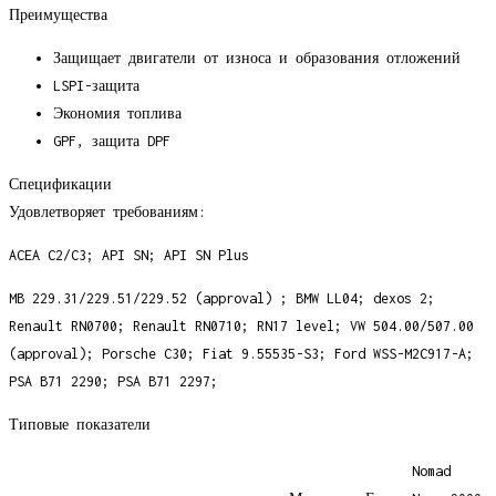
Преимущества
Защищает двигатели от износа и образования отложений
LSPI-защита
Экономия топлива
GPF, защита DPF
Спецификации
Удовлетворяет требованиям:
ACEA C2/C3; API SN; API SN Plus
MB 229.31/229.51/229.52 (approval) ; BMW LL04; dexos 2;
Renault RN0700; Renault RN0710; RN17 level; VW 504.00/507.00
(approval); Porsche C30; Fiat 9.55535-S3; Ford WSS-M2C917-A;
PSA B71 2290; PSA B71 2297;
Типовые показатели
Nomad