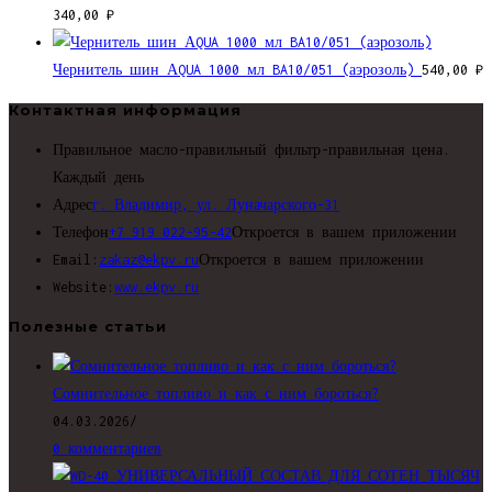
340,00
₽
Чернитель шин АQUA 1000 мл BA10/051 (аэрозоль)
540,00
₽
Контактная информация
Правильное масло-правильный фильтр-правильная цена.
Каждый день
Адрес
г. Владимир, ул. Луначарского-31
Телефон
+7 919 022-95-42
Откроется в вашем приложении
Email:
zakaz@ekpv.ru
Откроется в вашем приложении
Website:
www.ekpv.ru
Полезные статьи
Сомнительное топливо и как с ним бороться?
04.03.2026
/
0 комментариев