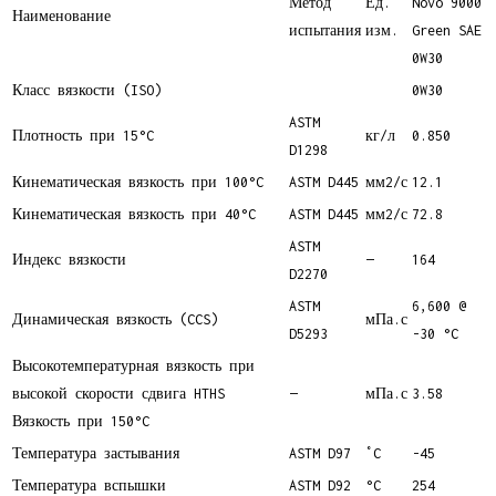
Метод
Ед.
Novo 9000
Наименование
испытания
изм.
Green SAE
0W30
Класс вязкости (ISO)
0W30
ASTM
Плотность при 15°C
кг/л
0.850
D1298
Кинематическая вязкость при 100°C
ASTM D445
мм2/с
12.1
Кинематическая вязкость при 40°C
ASTM D445
мм2/с
72.8
ASTM
Индекс вязкости
—
164
D2270
ASTM
6,600 @
Динамическая вязкость (CCS)
мПа.с
D5293
-30 °C
Высокотемпературная вязкость при
высокой скорости сдвига HTHS
—
мПа.с
3.58
Вязкость при 150°C
Температура застывания
ASTM D97
˚C
-45
Температура вспышки
ASTM D92
°C
254