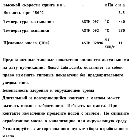
высокой скорости сдвига HTHS
—
мПа.с
и ≥
Вязкость при 150°C
3.5
Температура застывания
ASTM D97
˚C
-40
Температура вспышки
ASTM D92
°C
230
мг
Щелочное число (TBN)
ASTM D2896
11
KOH/г
Представленные типовые показатели являются актуальными
на дату публикации. Nomad Lubricants оставляет за собой
право изменять типовые показатели без предварительного
уведомления.
Безопасность здоровья и окружающей среды
Длительный и повторяющийся контакт с маслом может
вызвать кожные заболевания. Избегать контакта. При
контакте немедленно промойте водой с мылом. Не сливайте
отработанное масло в канализацию или окружающую среду.
Утилизируйте в авторизованном пункте сбора отработанного
масла.