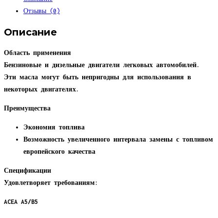
NOVO
Отзывы (0)
Specific
F
Описание
5W-
30
Область применения
(4
Бензиновые и дизельные двигатели легковых автомобилей.
л.)
Эти масла могут быть непригодны для использования в
некоторых двигателях.
Преимущества
Экономия топлива
Возможность увеличенного интервала замены с топливом
европейского качества
Спецификации
Удовлетворяет требованиям:
ACEA A5/B5