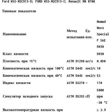
Ford WSS-M2C913-D; FORD WSS-M2C913-C; Renault RN 0700
Типовые показатели
Nomad
Novo
Метод
Ед.
Наименование
Special
испытания
изм.
F SAE
5W30
Класс вязкости
5W30
Плотность при 15°C
ASTM D1298
кг/л
0.850
Кинематическая вязкость при 100°C
ASTM D445
мм2/с
10
Кинематическая вязкость при 40°C
ASTM D445
мм2/с
52
Индекс вязкости
ASTM D2270
—
170
5800
Симулятор холодного запуска
ASTM D5293
сП
при
-30 °C
Высокотемпературная вязкость при
≥ 2.9