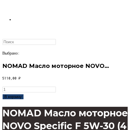
ПЕРЕКЛЮЧИТЬ
ПОИСК
Выбрано:
NOMAD Масло моторное NOVO…
ПО
5110,00
₽
Количество
товара
В корзину
NOMAD
ВЕБ-
NOMAD Масло моторное
Масло
моторное
NOVO Specific F 5W-30 (4
NOVO