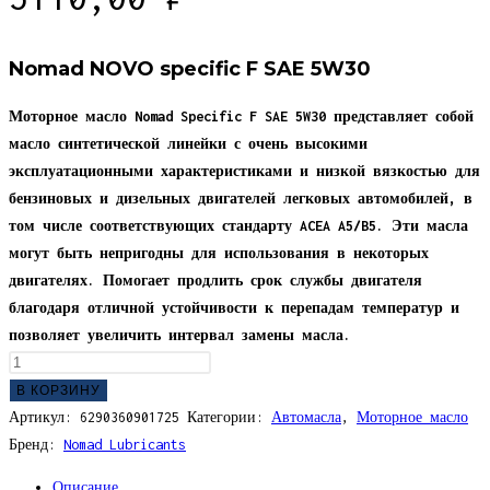
Nomad NOVO specific F SAE 5W30
Моторное масло Nomad Specific F SAE 5W30 представляет собой
масло синтетической линейки с очень высокими
эксплуатационными характеристиками и низкой вязкостью для
бензиновых и дизельных двигателей легковых автомобилей, в
том числе соответствующих стандарту ACEA A5/B5. Эти масла
могут быть непригодны для использования в некоторых
двигателях. Помогает продлить срок службы двигателя
благодаря отличной устойчивости к перепадам температур и
позволяет увеличить интервал замены масла.
Количество
товара
В КОРЗИНУ
NOMAD
Артикул:
6290360901725
Категории:
Автомасла
,
Моторное масло
Масло
Бренд:
Nomad Lubricants
моторное
Описание