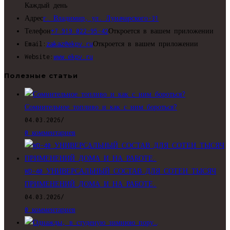
Каждый день
Адрес
г. Владимир, ул. Луначарского-31
Телефон
+7 919 022-95-42
Откроется в вашем приложении
Email:
zakaz@ekpv.ru
Откроется в вашем приложении
Website:
www.ekpv.ru
Полезные статьи
Сомнительное топливо и как с ним бороться?
04.03.2026
/
0 комментариев
WD-40 УНИВЕРСАЛЬНЫЙ СОСТАВ ДЛЯ СОТЕН ТЫСЯЧ
ПРИМЕНЕНИЙ ДОМА И НА РАБОТЕ.
04.03.2026
/
0 комментариев