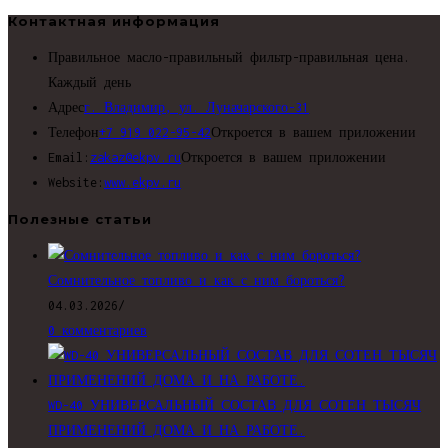
Контактная информация
Правильное масло-правильный фильтр-правильная цена.
Каждый день
Адрес
г. Владимир, ул. Луначарского-31
Телефон
+7 919 022-95-42
Откроется в вашем приложении
Email:
zakaz@ekpv.ru
Откроется в вашем приложении
Website:
www.ekpv.ru
Полезные статьи
Сомнительное топливо и как с ним бороться?
04.03.2026
/
0 комментариев
WD-40 УНИВЕРСАЛЬНЫЙ СОСТАВ ДЛЯ СОТЕН ТЫСЯЧ
ПРИМЕНЕНИЙ ДОМА И НА РАБОТЕ.